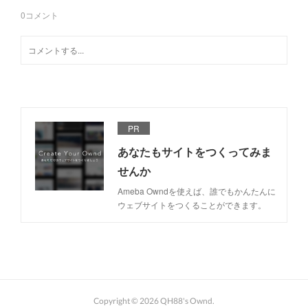
0
コメント
PR
あなたもサイトをつくってみま
せんか
Ameba Owndを使えば、誰でもかんたんに
ウェブサイトをつくることができます。
Copyright ©
2026
QH88's Ownd
.