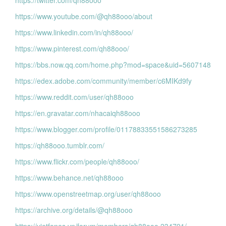
https://www.youtube.com/@qh88ooo/about
https://www.linkedin.com/in/qh88ooo/
https://www.pinterest.com/qh88ooo/
https://bbs.now.qq.com/home.php?mod=space&uid=5607148
https://edex.adobe.com/community/member/c6MIKd9fy
https://www.reddit.com/user/qh88ooo
https://en.gravatar.com/nhacaiqh88ooo
https://www.blogger.com/profile/01178833551586273285
https://qh88ooo.tumblr.com/
https://www.flickr.com/people/qh88ooo/
https://www.behance.net/qh88ooo
https://www.openstreetmap.org/user/qh88ooo
https://archive.org/details/@qh88ooo
https://vietfones.vn/forum/members/qh88ooo.234791/